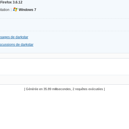
Firefox 3.6.12
tation ::
Windows 7
ssages de darkstar
iscussions de darkstar
[ Générée en 35.89 millisecondes, 2 requêtes exécutées ]