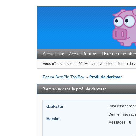
Accueil site
Accueil forums
Liste des membr
Vous n'êtes pas identifié.
Merci de vous identifier ou de v
Forum BestPig ToolBox
»
Profil de darkstar
Bienvenue dans le profil de darkstar
darkstar
Date d'inscription
Dernier message
Membre
Messages ::
0