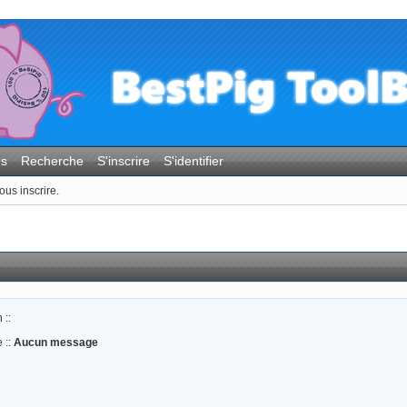
es
Recherche
S'inscrire
S'identifier
ous inscrire.
 ::
 ::
Aucun message