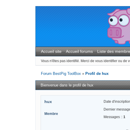
Accueil site
Accueil forums
Liste des membr
Vous n'êtes pas identifié.
Merci de vous identifier ou de v
Forum BestPig ToolBox
»
Profil de hux
Bienvenue dans le profil de hux
hux
Date d'inscription
Dernier message
Membre
Messages ::
1