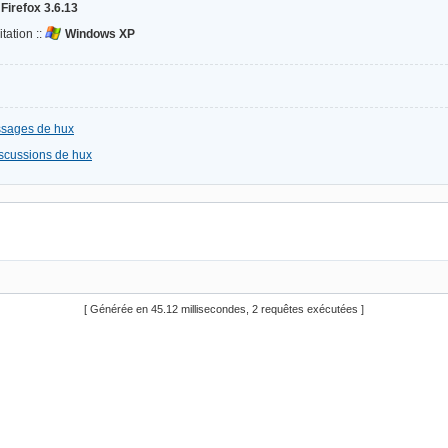
Firefox 3.6.13
tation ::
Windows XP
essages de hux
discussions de hux
[ Générée en 45.12 millisecondes, 2 requêtes exécutées ]