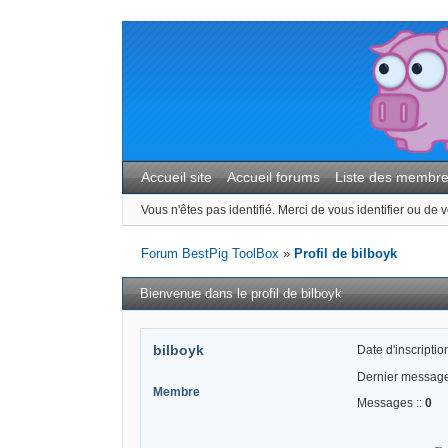
Accueil site
Accueil forums
Liste des membr
Vous n'êtes pas identifié.
Merci de vous identifier ou de v
Forum BestPig ToolBox
»
Profil de bilboyk
Bienvenue dans le profil de bilboyk
bilboyk
Date d'inscription
Dernier message
Membre
Messages ::
0