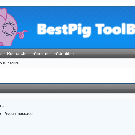
es
Recherche
S'inscrire
S'identifier
ous inscrire.
 ::
 ::
Aucun message