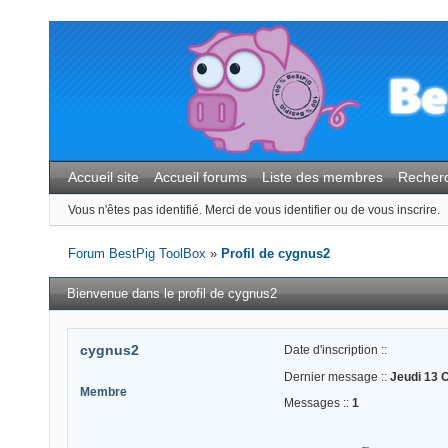
Accueil site
Accueil forums
Liste des membres
Recher
Vous n'êtes pas identifié.
Merci de vous identifier ou de vous inscrire.
Forum BestPig ToolBox
»
Profil de cygnus2
Bienvenue dans le profil de cygnus2
cygnus2
Date d'inscription ::
Dernier message ::
Jeudi 13 
Membre
Messages ::
1