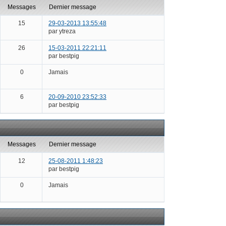
messages
dernier message
15
29-03-2013 13:55:48
par ytreza
26
15-03-2011 22:21:11
par bestpig
0
Jamais
6
20-09-2010 23:52:33
par bestpig
messages
dernier message
12
25-08-2011 1:48:23
par bestpig
0
Jamais