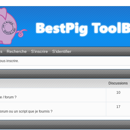
es
Recherche
S'inscrire
S'identifier
ous inscrire.
discussions
10
e / forum ?
17
 forum ou un script que je fournis ?