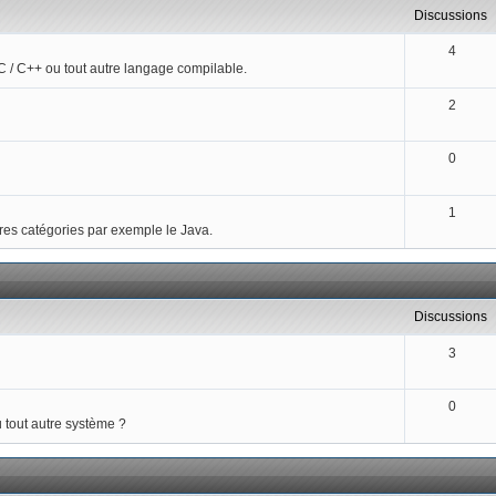
discussions
4
 / C++ ou tout autre langage compilable.
2
0
1
tres catégories par exemple le Java.
discussions
3
0
tout autre système ?