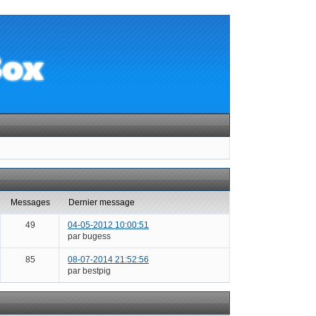
messages
dernier message
49
04-05-2012 10:00:51
par bugess
85
08-07-2014 21:52:56
par bestpig