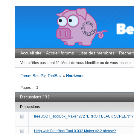
Accueil site
Accueil forums
Liste des membres
Recher
Vous n'êtes pas identifié.
Merci de vous identifier ou de vous inscrire.
Forum BestPig ToolBox
»
Hardware
Pages :
1
Discussions [ 3 ]
Discussions
freeBOOT_ToolBox_Maker 272 "ERROR BLACK SCREEN" ?
Help with FreeBoot Tool 0.032 Maker v2.2 please?