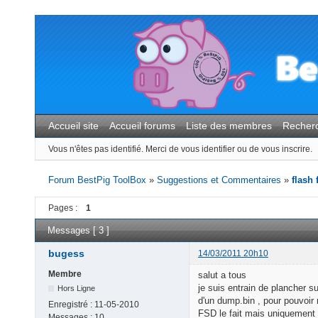
Accueil site
Accueil forums
Liste des membres
Recher
Vous n'êtes pas identifié.
Merci de vous identifier ou de vous inscrire.
Forum BestPig ToolBox
»
Suggestions et Commentaires
»
flash
Pages :
1
Messages [ 3 ]
bugess
14/03/2011 20h10
Membre
salut a tous
je suis entrain de plancher s
Hors Ligne
d'un dump.bin , pour pouvoir 
Enregistré :
11-05-2010
FSD le fait mais uniquement s
Messages :
10