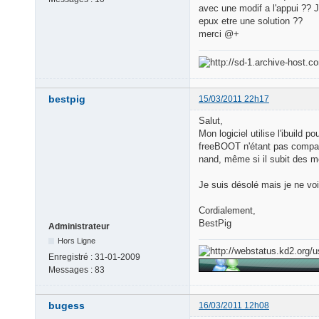
avec une modif a l'appui ?? J
epux etre une solution ??
merci @+
bestpig
15/03/2011 22h17
Salut,
Mon logiciel utilise l'ibuild
freeBOOT n'étant pas compatib
nand, même si il subit des mo
Je suis désolé mais je ne vo
Cordialement,
BestPig
Administrateur
Hors Ligne
Enregistré :
31-01-2009
Messages :
83
bugess
16/03/2011 12h08