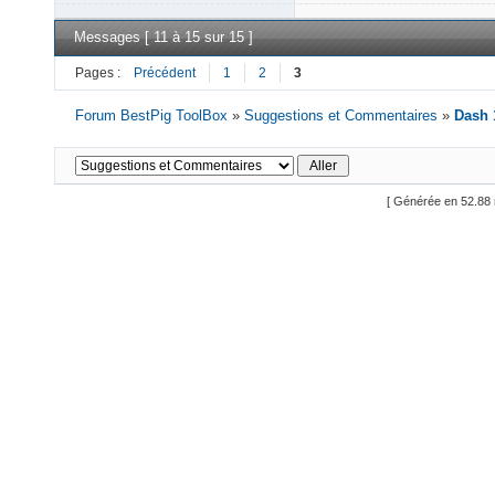
Messages [ 11 à 15 sur 15 ]
Pages :
Précédent
1
2
3
Forum BestPig ToolBox
»
Suggestions et Commentaires
»
Dash 
[ Générée en 52.88 