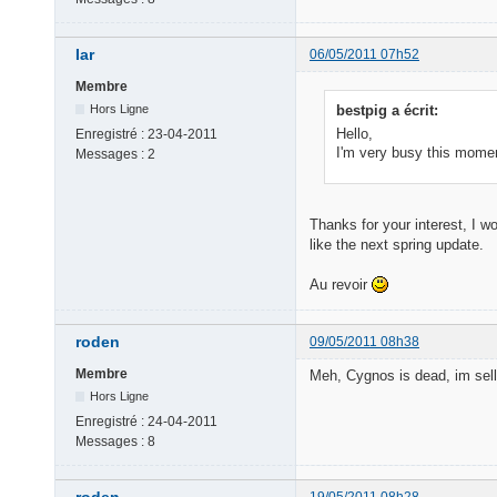
Iar
06/05/2011 07h52
Membre
bestpig a écrit:
Hors Ligne
Hello,
Enregistré :
23-04-2011
I'm very busy this momen
Messages :
2
Thanks for your interest, I w
like the next spring update.
Au revoir
roden
09/05/2011 08h38
Membre
Meh, Cygnos is dead, im sel
Hors Ligne
Enregistré :
24-04-2011
Messages :
8
roden
19/05/2011 08h28