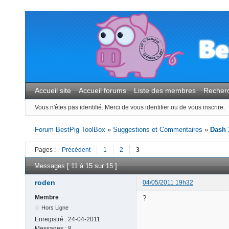
Accueil site
Accueil forums
Liste des membres
Recher
Vous n'êtes pas identifié.
Merci de vous identifier ou de vous inscrire.
Forum BestPig ToolBox
»
Suggestions et Commentaires
»
Dash 
Pages :
Précédent
1
2
3
Messages [ 11 à 15 sur 15 ]
roden
04/05/2011 19h32
Membre
?
Hors Ligne
Enregistré :
24-04-2011
Messages :
8