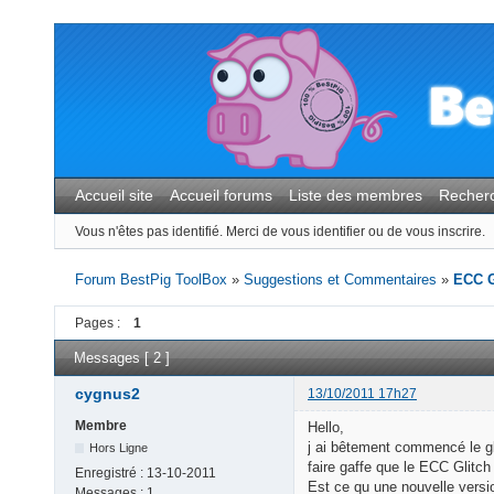
Accueil site
Accueil forums
Liste des membres
Recher
Vous n'êtes pas identifié.
Merci de vous identifier ou de vous inscrire.
Forum BestPig ToolBox
»
Suggestions et Commentaires
»
ECC G
Pages :
1
Messages [ 2 ]
cygnus2
13/10/2011 17h27
Membre
Hello,
j ai bêtement commencé le gl
Hors Ligne
faire gaffe que le ECC Glitc
Enregistré :
13-10-2011
Est ce qu une nouvelle versi
Messages :
1