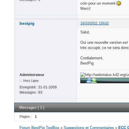
coin pour un moment
Merci!
bestpig
16/10/2011 15h32
Salut,
Oui une nouvelle version est
très occupé, ce ne sera don
Cordialement,
BestPig
Administrateur
Hors Ligne
Enregistré :
31-01-2009
Messages :
83
Messages [ 2 ]
Pages :
1
Forum BestPig ToolBox
»
Suggestions et Commentaires
»
ECC G