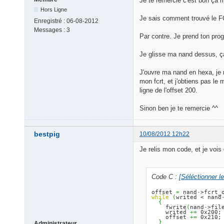
Je te remercie c'est bon ça 
Hors Ligne
Je sais comment trouvé le F
Enregistré :
06-08-2012
Messages :
3
Par contre. Je prend ton pro
Je glisse ma nand dessus, ça 
J'ouvre ma nand en hexa, je m
mon fcrt, et j'obtiens pas le
ligne de l'offset 200.
Sinon ben je te remercie ^^
bestpig
10/08/2012 12h22
Je relis mon code, et je vois q
Code C :
[Séléctionner l
offset 
=
 nand
-
>fcrt_
while
(
writed < nand
{
    fwrite
(
nand
-
>fil
    writed 
+=
 0x200;

    offset 
+=
 0x210;

}
Administrateur