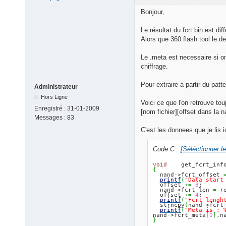
Bonjour,
Le résultat du fcrt.bin est dif
Alors que 360 flash tool le de
Le .meta est necessaire si on
chiffrage.
Pour extraire a partir du patt
Administrateur
Hors Ligne
Voici ce que l'on retrouve to
Enregistré :
31-01-2009
[nom fichier][offset dans la n
Messages :
83
C'est les donnees que je lis ic
Code C :
[Séléctionner l
void
    get_fcrt_inf
{
  nand
-
>fcrt_offset 
printf
(
"Data start
  offset 
+=
8
;

  nand
-
>fcrt_len 
=
 r
  offset 
+=
4
;

printf
(
"Fcrt lengh
  strncpy
(
nand
-
>fcrt
printf
(
"Meta is : 
nand
-
>fcrt_meta
[
0
]
,n
}