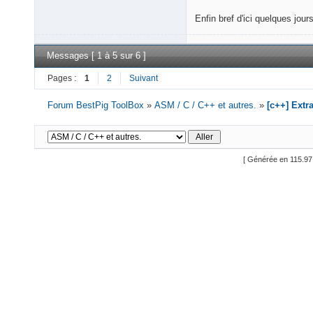
Enfin bref d'ici quelques jou
Messages [ 1 à 5 sur 6 ]
Pages :
1
2
Suivant
Forum BestPig ToolBox
»
ASM / C / C++ et autres.
»
[c++] Extra
[ Générée en 115.97 