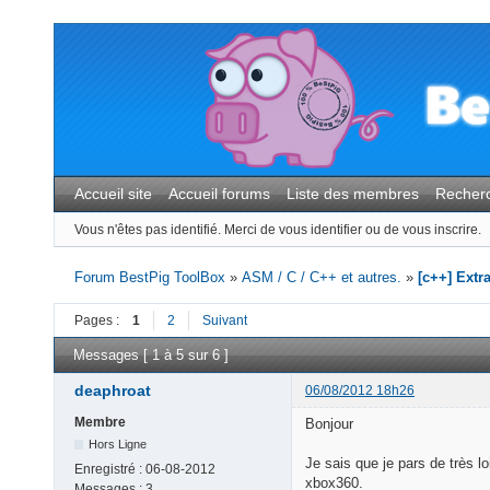
Accueil site
Accueil forums
Liste des membres
Recher
Vous n'êtes pas identifié.
Merci de vous identifier ou de vous inscrire.
Forum BestPig ToolBox
»
ASM / C / C++ et autres.
»
[c++] Extra
Pages :
1
2
Suivant
Messages [ 1 à 5 sur 6 ]
deaphroat
06/08/2012 18h26
Membre
Bonjour
Hors Ligne
Je sais que je pars de très 
Enregistré :
06-08-2012
xbox360.
Messages :
3