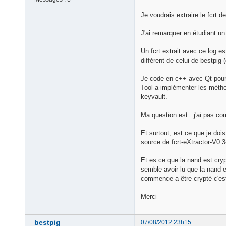
Je voudrais extraire le fcrt
J'ai remarquer en étudiant un
Un fcrt extrait avec ce log e
différent de celui de bestpig 
Je code en c++ avec Qt pour 
Tool a implémenter les métho
keyvault.
Ma question est : j'ai pas com
Et surtout, est ce que je doi
source de fcrt-eXtractor-V0.
Et es ce que la nand est cryp
semble avoir lu que la nand e
commence a être crypté c'est 
Merci
bestpig
07/08/2012 23h15