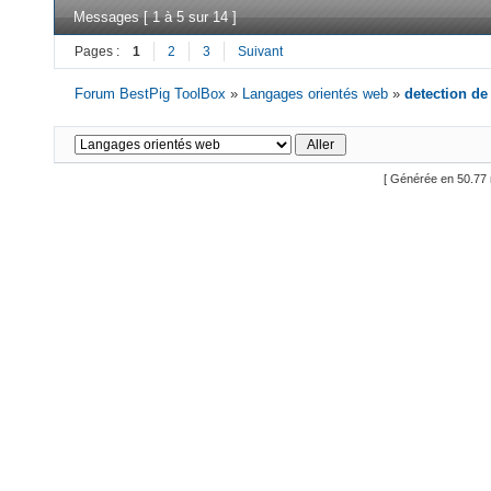
Messages [ 1 à 5 sur 14 ]
Pages :
1
2
3
Suivant
Forum BestPig ToolBox
»
Langages orientés web
»
detection de 
[ Générée en 50.77 