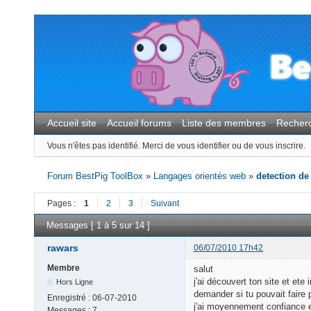
Accueil site
Accueil forums
Liste des membres
Recher
Vous n'êtes pas identifié.
Merci de vous identifier ou de vous inscrire.
Forum BestPig ToolBox
»
Langages orientés web
»
detection de 
Pages :
1
2
3
Suivant
Messages [ 1 à 5 sur 14 ]
rawars
06/07/2010 17h42
Membre
salut
j'ai découvert ton site et ete
Hors Ligne
demander si tu pouvait faire 
Enregistré :
06-07-2010
j'ai moyennement confiance
Messages :
7