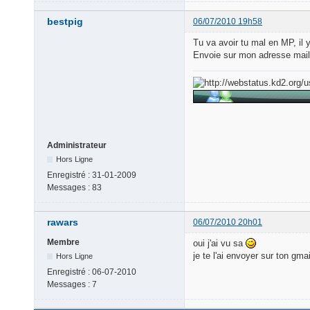
bestpig
06/07/2010 19h58
Tu va avoir tu mal en MP, il 
Envoie sur mon adresse mail,
Administrateur
Hors Ligne
Enregistré :
31-01-2009
Messages :
83
rawars
06/07/2010 20h01
Membre
oui j'ai vu sa
je te l'ai envoyer sur ton gmai
Hors Ligne
Enregistré :
06-07-2010
Messages :
7