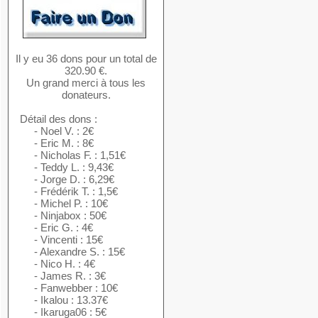
Il y eu 36 dons pour un total de
320.90 €.
Un grand merci à tous les
donateurs.
Détail des dons :
- Noel V. : 2€
- Eric M. : 8€
- Nicholas F. : 1,51€
- Teddy L. : 9,43€
- Jorge D. : 6,29€
- Frédérik T. : 1,5€
- Michel P. : 10€
- Ninjabox : 50€
- Eric G. : 4€
- Vincenti : 15€
- Alexandre S. : 15€
- Nico H. : 4€
- James R. : 3€
- Fanwebber : 10€
- Ikalou : 13.37€
- Ikaruga06 : 5€