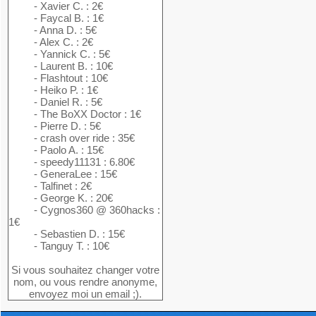
- Xavier C. : 2€
- Faycal B. : 1€
- Anna D. : 5€
- Alex C. : 2€
- Yannick C. : 5€
- Laurent B. : 10€
- Flashtout : 10€
- Heiko P. : 1€
- Daniel R. : 5€
- The BoXX Doctor : 1€
- Pierre D. : 5€
- crash over ride : 35€
- Paolo A. : 15€
- speedy11131 : 6.80€
- GeneraLee : 15€
- Talfinet : 2€
- George K. : 20€
- Cygnos360 @ 360hacks :
1€
- Sebastien D. : 15€
- Tanguy T. : 10€
Si vous souhaitez changer votre
nom, ou vous rendre anonyme,
envoyez moi un email ;).