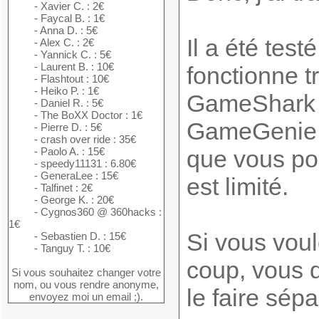
- Xavier C. : 2€
- Faycal B. : 1€
- Anna D. : 5€
Il a été tes
- Alex C. : 2€
- Yannick C. : 5€
- Laurent B. : 10€
fonctionne t
- Flashtout : 10€
- Heiko P. : 1€
GameShark d
- Daniel R. : 5€
- The BoXX Doctor : 1€
GameGenie 
- Pierre D. : 5€
- crash over ride : 35€
- Paolo A. : 15€
que vous po
- speedy11131 : 6.80€
- GeneraLee : 15€
est limité.
- Talfinet : 2€
- George K. : 20€
- Cygnos360 @ 360hacks :
1€
Si vous voul
- Sebastien D. : 15€
- Tanguy T. : 10€
coup, vous 
Si vous souhaitez changer votre
nom, ou vous rendre anonyme,
le faire sép
envoyez moi un email ;).