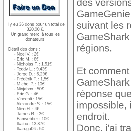
des version
GameGenie s
suivant les 
Il y eu 36 dons pour un total de
320.90 €.
GameShark q
Un grand merci à tous les
donateurs.
régions.
Détail des dons :
- Noel V. : 2€
- Eric M. : 8€
- Nicholas F. : 1,51€
Et comment o
- Teddy L. : 9,43€
- Jorge D. : 6,29€
- Frédérik T. : 1,5€
GameShark 
- Michel P. : 10€
- Ninjabox : 50€
réponse que 
- Eric G. : 4€
- Vincenti : 15€
impossible, 
- Alexandre S. : 15€
- Nico H. : 4€
endroit.
- James R. : 3€
- Fanwebber : 10€
- Ikalou : 13.37€
Donc, j'ai tr
- Ikaruga06 : 5€