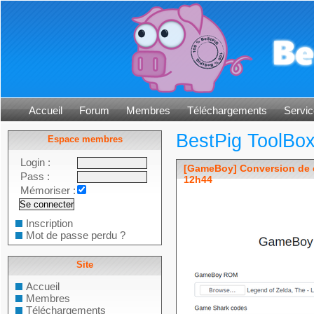
Accueil
Forum
Membres
Téléchargements
Servic
BestPig ToolBo
Espace membres
Login :
[GameBoy] Conversion de
Pass :
12h44
Mémoriser :
Inscription
Mot de passe perdu ?
Site
Accueil
Membres
Téléchargements