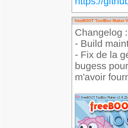
https://git
freeBOOT ToolBox Maker V
Changelog :
- Build main
- Fix de la 
bugess pour 
m'avoir fou