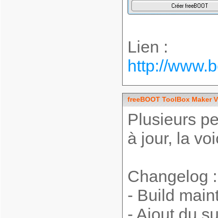
Lien :
http://www.
freeBOOT ToolBox Maker V
Plusieurs p
à jour, la voic
Changelog :
- Build main
- Ajout du s