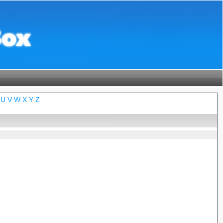
U
V
W
X
Y
Z