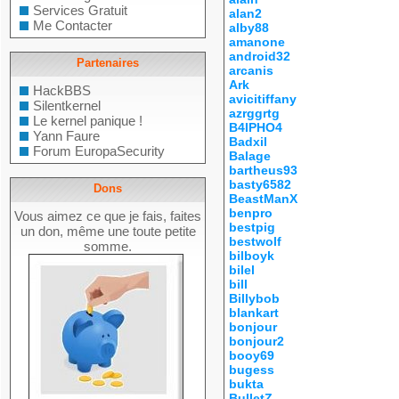
Services Gratuit
alan2
Me Contacter
alby88
amanone
android32
Partenaires
arcanis
Ark
HackBBS
avicitiffany
Silentkernel
azrggrtg
Le kernel panique !
B4IPHO4
Yann Faure
Badxil
Forum EuropaSecurity
Balage
bartheus93
basty6582
Dons
BeastManX
benpro
Vous aimez ce que je fais, faites
bestpig
un don, même une toute petite
bestwolf
somme.
bilboyk
bilel
bill
Billybob
blankart
bonjour
bonjour2
booy69
bugess
bukta
BulletZ