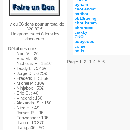
byham
caotiendat
caribou
cb13racing
choukaram
Il y eu 36 dons pour un total de
chronoss
320.90 €.
ciakky
Un grand merci à tous les
CKO
donateurs.
cobycobs
coiae
Détail des dons :
colis
- Noel V. : 2€
- Eric M. : 8€
Page:
1
2
3
4
5
6
- Nicholas F. : 1,51€
- Teddy L. : 9,43€
- Jorge D. : 6,29€
- Frédérik T. : 1,5€
- Michel P. : 10€
- Ninjabox : 50€
- Eric G. : 4€
- Vincenti : 15€
- Alexandre S. : 15€
- Nico H. : 4€
- James R. : 3€
- Fanwebber : 10€
- Ikalou : 13.37€
- Ikaruga06 : 5€