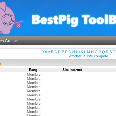
es Gratuits
0-9
A
B
C
D
E
F
G
H
I
J
K
L
M
N
O
P
Q
R
S
T
Afficher la liste compète.
s
Rang
Site internet
Membre
Membre
Membre
Membre
Membre
Membre
Membre
Membre
Membre
Membre
Membre