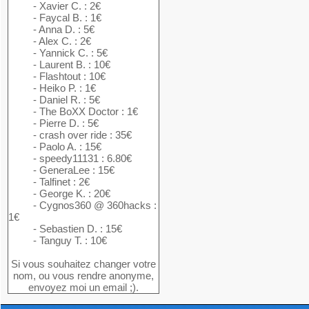
- Xavier C. : 2€
- Faycal B. : 1€
- Anna D. : 5€
- Alex C. : 2€
- Yannick C. : 5€
- Laurent B. : 10€
- Flashtout : 10€
- Heiko P. : 1€
- Daniel R. : 5€
- The BoXX Doctor : 1€
- Pierre D. : 5€
- crash over ride : 35€
- Paolo A. : 15€
- speedy11131 : 6.80€
- GeneraLee : 15€
- Talfinet : 2€
- George K. : 20€
- Cygnos360 @ 360hacks :
1€
- Sebastien D. : 15€
- Tanguy T. : 10€
Si vous souhaitez changer votre
nom, ou vous rendre anonyme,
envoyez moi un email ;).