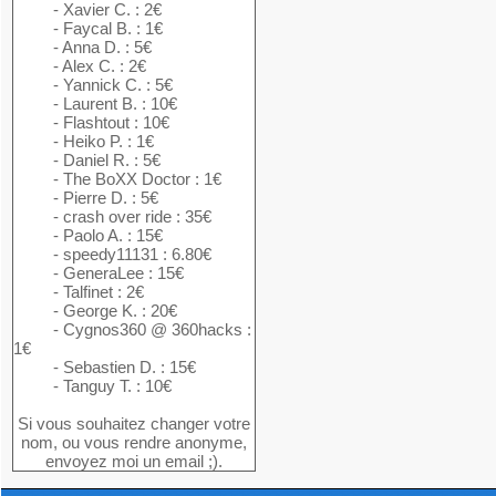
- Xavier C. : 2€
- Faycal B. : 1€
- Anna D. : 5€
- Alex C. : 2€
- Yannick C. : 5€
- Laurent B. : 10€
- Flashtout : 10€
- Heiko P. : 1€
- Daniel R. : 5€
- The BoXX Doctor : 1€
- Pierre D. : 5€
- crash over ride : 35€
- Paolo A. : 15€
- speedy11131 : 6.80€
- GeneraLee : 15€
- Talfinet : 2€
- George K. : 20€
- Cygnos360 @ 360hacks :
1€
- Sebastien D. : 15€
- Tanguy T. : 10€
Si vous souhaitez changer votre
nom, ou vous rendre anonyme,
envoyez moi un email ;).