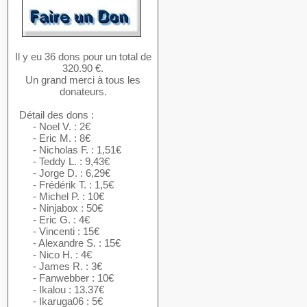
Il y eu 36 dons pour un total de
320.90 €.
Un grand merci à tous les
donateurs.
Détail des dons :
- Noel V. : 2€
- Eric M. : 8€
- Nicholas F. : 1,51€
- Teddy L. : 9,43€
- Jorge D. : 6,29€
- Frédérik T. : 1,5€
- Michel P. : 10€
- Ninjabox : 50€
- Eric G. : 4€
- Vincenti : 15€
- Alexandre S. : 15€
- Nico H. : 4€
- James R. : 3€
- Fanwebber : 10€
- Ikalou : 13.37€
- Ikaruga06 : 5€