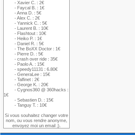
- Xavier C. : 2€
- Faycal B. : 1€
- Anna D. : 5€
- Alex C. : 2€
- Yannick C. : 5€
- Laurent B. : 10€
- Flashtout : 10€
- Heiko P. : 1€
- Daniel R. : 5€
- The BoXX Doctor : 1€
- Pierre D. : 5€
- crash over ride : 35€
- Paolo A. : 15€
- speedy11131 : 6.80€
- GeneraLee : 15€
- Talfinet : 2€
- George K. : 20€
- Cygnos360 @ 360hacks :
1€
- Sebastien D. : 15€
- Tanguy T. : 10€
Si vous souhaitez changer votre
nom, ou vous rendre anonyme,
envoyez moi un email ;).