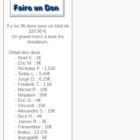
Il y eu 36 dons pour un total de
320.90 €.
Un grand merci à tous les
donateurs.
Détail des dons :
- Noel V. : 2€
- Eric M. : 8€
- Nicholas F. : 1,51€
- Teddy L. : 9,43€
- Jorge D. : 6,29€
- Frédérik T. : 1,5€
- Michel P. : 10€
- Ninjabox : 50€
- Eric G. : 4€
- Vincenti : 15€
- Alexandre S. : 15€
- Nico H. : 4€
- James R. : 3€
- Fanwebber : 10€
- Ikalou : 13.37€
- Ikaruga06 : 5€