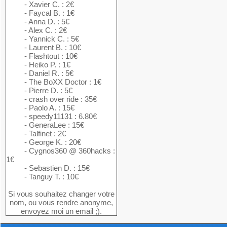
- Xavier C. : 2€
- Faycal B. : 1€
- Anna D. : 5€
- Alex C. : 2€
- Yannick C. : 5€
- Laurent B. : 10€
- Flashtout : 10€
- Heiko P. : 1€
- Daniel R. : 5€
- The BoXX Doctor : 1€
- Pierre D. : 5€
- crash over ride : 35€
- Paolo A. : 15€
- speedy11131 : 6.80€
- GeneraLee : 15€
- Talfinet : 2€
- George K. : 20€
- Cygnos360 @ 360hacks :
1€
- Sebastien D. : 15€
- Tanguy T. : 10€
Si vous souhaitez changer votre
nom, ou vous rendre anonyme,
envoyez moi un email ;).