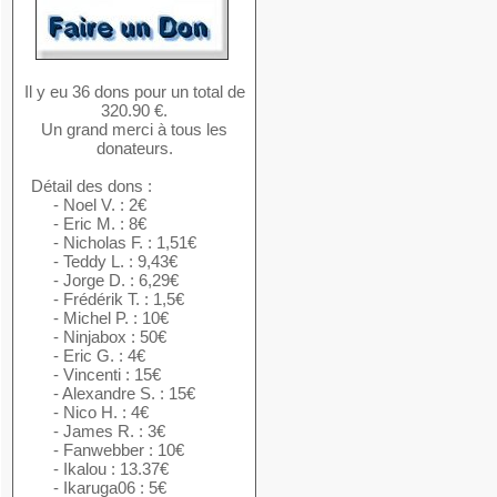
Il y eu 36 dons pour un total de
320.90 €.
Un grand merci à tous les
donateurs.
Détail des dons :
- Noel V. : 2€
- Eric M. : 8€
- Nicholas F. : 1,51€
- Teddy L. : 9,43€
- Jorge D. : 6,29€
- Frédérik T. : 1,5€
- Michel P. : 10€
- Ninjabox : 50€
- Eric G. : 4€
- Vincenti : 15€
- Alexandre S. : 15€
- Nico H. : 4€
- James R. : 3€
- Fanwebber : 10€
- Ikalou : 13.37€
- Ikaruga06 : 5€