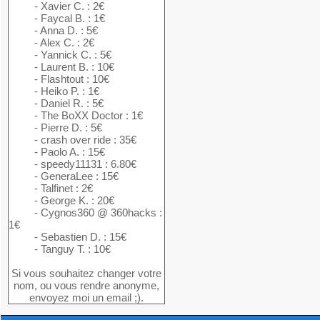
- Xavier C. : 2€
- Faycal B. : 1€
- Anna D. : 5€
- Alex C. : 2€
- Yannick C. : 5€
- Laurent B. : 10€
- Flashtout : 10€
- Heiko P. : 1€
- Daniel R. : 5€
- The BoXX Doctor : 1€
- Pierre D. : 5€
- crash over ride : 35€
- Paolo A. : 15€
- speedy11131 : 6.80€
- GeneraLee : 15€
- Talfinet : 2€
- George K. : 20€
- Cygnos360 @ 360hacks :
1€
- Sebastien D. : 15€
- Tanguy T. : 10€
Si vous souhaitez changer votre
nom, ou vous rendre anonyme,
envoyez moi un email ;).