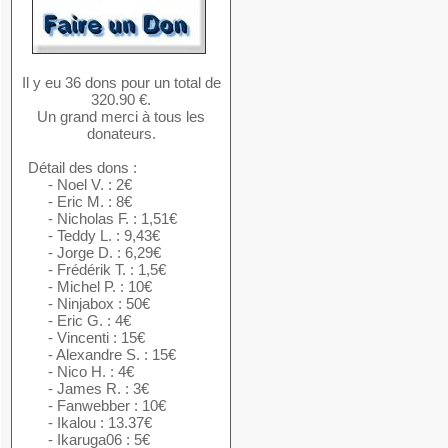
Il y eu 36 dons pour un total de
320.90 €.
Un grand merci à tous les
donateurs.
Détail des dons :
- Noel V. : 2€
- Eric M. : 8€
- Nicholas F. : 1,51€
- Teddy L. : 9,43€
- Jorge D. : 6,29€
- Frédérik T. : 1,5€
- Michel P. : 10€
- Ninjabox : 50€
- Eric G. : 4€
- Vincenti : 15€
- Alexandre S. : 15€
- Nico H. : 4€
- James R. : 3€
- Fanwebber : 10€
- Ikalou : 13.37€
- Ikaruga06 : 5€