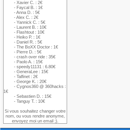
- Xavier C. : 2€
- Faycal B. : 1€
- Anna D. : 5€
- Alex C. : 2€
- Yannick C. : 5€
- Laurent B. : 10€
- Flashtout : 10€
- Heiko P. : 1€
- Daniel R. : 5€
- The BoXX Doctor : 1€
- Pierre D. : 5€
- crash over ride : 35€
- Paolo A. : 15€
- speedy11131 : 6.80€
- GeneraLee : 15€
- Talfinet : 2€
- George K. : 20€
- Cygnos360 @ 360hacks :
1€
- Sebastien D. : 15€
- Tanguy T. : 10€
Si vous souhaitez changer votre
nom, ou vous rendre anonyme,
envoyez moi un email ;).