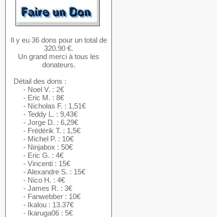
Il y eu 36 dons pour un total de
320.90 €.
Un grand merci à tous les
donateurs.
Détail des dons :
- Noel V. : 2€
- Eric M. : 8€
- Nicholas F. : 1,51€
- Teddy L. : 9,43€
- Jorge D. : 6,29€
- Frédérik T. : 1,5€
- Michel P. : 10€
- Ninjabox : 50€
- Eric G. : 4€
- Vincenti : 15€
- Alexandre S. : 15€
- Nico H. : 4€
- James R. : 3€
- Fanwebber : 10€
- Ikalou : 13.37€
- Ikaruga06 : 5€