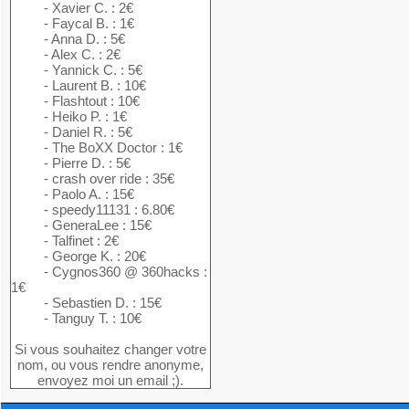
- Xavier C. : 2€
- Faycal B. : 1€
- Anna D. : 5€
- Alex C. : 2€
- Yannick C. : 5€
- Laurent B. : 10€
- Flashtout : 10€
- Heiko P. : 1€
- Daniel R. : 5€
- The BoXX Doctor : 1€
- Pierre D. : 5€
- crash over ride : 35€
- Paolo A. : 15€
- speedy11131 : 6.80€
- GeneraLee : 15€
- Talfinet : 2€
- George K. : 20€
- Cygnos360 @ 360hacks :
1€
- Sebastien D. : 15€
- Tanguy T. : 10€
Si vous souhaitez changer votre
nom, ou vous rendre anonyme,
envoyez moi un email ;).