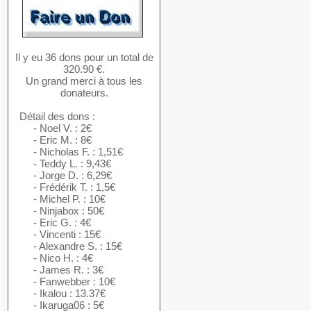
Il y eu 36 dons pour un total de
320.90 €.
Un grand merci à tous les
donateurs.
Détail des dons :
- Noel V. : 2€
- Eric M. : 8€
- Nicholas F. : 1,51€
- Teddy L. : 9,43€
- Jorge D. : 6,29€
- Frédérik T. : 1,5€
- Michel P. : 10€
- Ninjabox : 50€
- Eric G. : 4€
- Vincenti : 15€
- Alexandre S. : 15€
- Nico H. : 4€
- James R. : 3€
- Fanwebber : 10€
- Ikalou : 13.37€
- Ikaruga06 : 5€