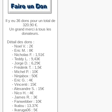
Il y eu 36 dons pour un total de
320.90 €.
Un grand merci à tous les
donateurs.
Détail des dons :
- Noel V. : 2€
- Eric M. : 8€
- Nicholas F. : 1,51€
- Teddy L. : 9,43€
- Jorge D. : 6,29€
- Frédérik T. : 1,5€
- Michel P. : 10€
- Ninjabox : 50€
- Eric G. : 4€
- Vincenti : 15€
- Alexandre S. : 15€
- Nico H. : 4€
- James R. : 3€
- Fanwebber : 10€
- Ikalou : 13.37€
- Ikaruga06 : 5€