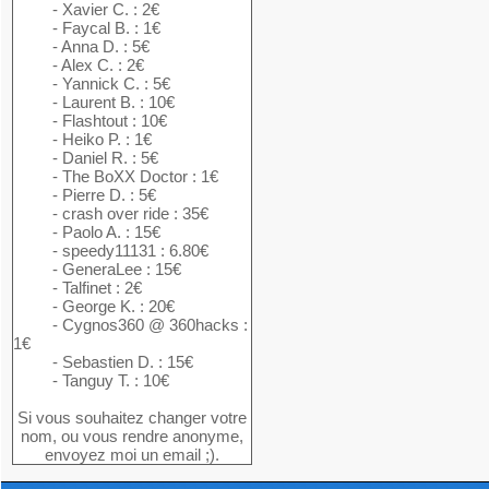
- Xavier C. : 2€
- Faycal B. : 1€
- Anna D. : 5€
- Alex C. : 2€
- Yannick C. : 5€
- Laurent B. : 10€
- Flashtout : 10€
- Heiko P. : 1€
- Daniel R. : 5€
- The BoXX Doctor : 1€
- Pierre D. : 5€
- crash over ride : 35€
- Paolo A. : 15€
- speedy11131 : 6.80€
- GeneraLee : 15€
- Talfinet : 2€
- George K. : 20€
- Cygnos360 @ 360hacks :
1€
- Sebastien D. : 15€
- Tanguy T. : 10€
Si vous souhaitez changer votre
nom, ou vous rendre anonyme,
envoyez moi un email ;).