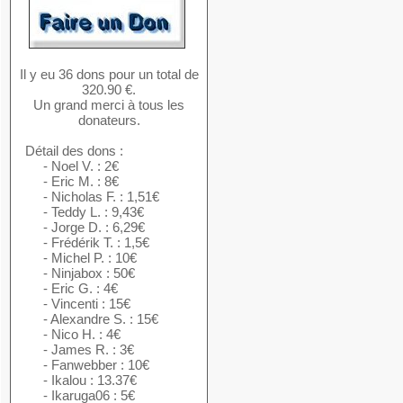
Il y eu 36 dons pour un total de
320.90 €.
Un grand merci à tous les
donateurs.
Détail des dons :
- Noel V. : 2€
- Eric M. : 8€
- Nicholas F. : 1,51€
- Teddy L. : 9,43€
- Jorge D. : 6,29€
- Frédérik T. : 1,5€
- Michel P. : 10€
- Ninjabox : 50€
- Eric G. : 4€
- Vincenti : 15€
- Alexandre S. : 15€
- Nico H. : 4€
- James R. : 3€
- Fanwebber : 10€
- Ikalou : 13.37€
- Ikaruga06 : 5€