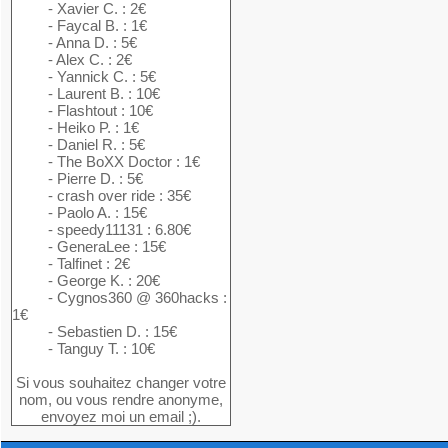
- Xavier C. : 2€
- Faycal B. : 1€
- Anna D. : 5€
- Alex C. : 2€
- Yannick C. : 5€
- Laurent B. : 10€
- Flashtout : 10€
- Heiko P. : 1€
- Daniel R. : 5€
- The BoXX Doctor : 1€
- Pierre D. : 5€
- crash over ride : 35€
- Paolo A. : 15€
- speedy11131 : 6.80€
- GeneraLee : 15€
- Talfinet : 2€
- George K. : 20€
- Cygnos360 @ 360hacks :
1€
- Sebastien D. : 15€
- Tanguy T. : 10€
Si vous souhaitez changer votre
nom, ou vous rendre anonyme,
envoyez moi un email ;).