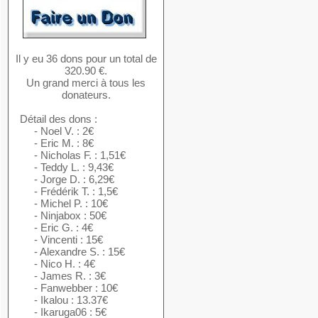
Il y eu 36 dons pour un total de
320.90 €.
Un grand merci à tous les
donateurs.
Détail des dons :
- Noel V. : 2€
- Eric M. : 8€
- Nicholas F. : 1,51€
- Teddy L. : 9,43€
- Jorge D. : 6,29€
- Frédérik T. : 1,5€
- Michel P. : 10€
- Ninjabox : 50€
- Eric G. : 4€
- Vincenti : 15€
- Alexandre S. : 15€
- Nico H. : 4€
- James R. : 3€
- Fanwebber : 10€
- Ikalou : 13.37€
- Ikaruga06 : 5€