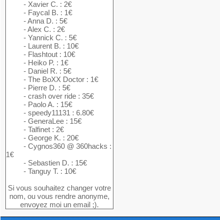
- Xavier C. : 2€
- Faycal B. : 1€
- Anna D. : 5€
- Alex C. : 2€
- Yannick C. : 5€
- Laurent B. : 10€
- Flashtout : 10€
- Heiko P. : 1€
- Daniel R. : 5€
- The BoXX Doctor : 1€
- Pierre D. : 5€
- crash over ride : 35€
- Paolo A. : 15€
- speedy11131 : 6.80€
- GeneraLee : 15€
- Talfinet : 2€
- George K. : 20€
- Cygnos360 @ 360hacks :
1€
- Sebastien D. : 15€
- Tanguy T. : 10€
Si vous souhaitez changer votre
nom, ou vous rendre anonyme,
envoyez moi un email ;).