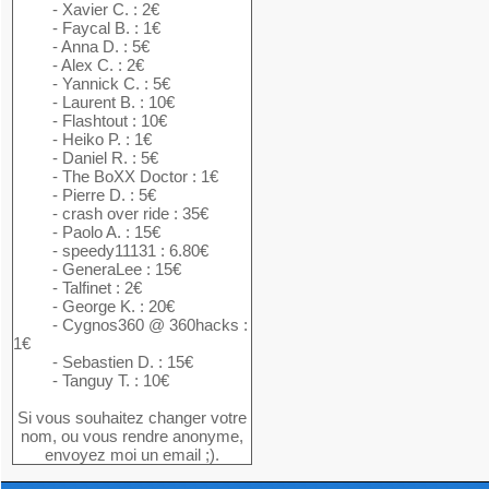
- Xavier C. : 2€
- Faycal B. : 1€
- Anna D. : 5€
- Alex C. : 2€
- Yannick C. : 5€
- Laurent B. : 10€
- Flashtout : 10€
- Heiko P. : 1€
- Daniel R. : 5€
- The BoXX Doctor : 1€
- Pierre D. : 5€
- crash over ride : 35€
- Paolo A. : 15€
- speedy11131 : 6.80€
- GeneraLee : 15€
- Talfinet : 2€
- George K. : 20€
- Cygnos360 @ 360hacks :
1€
- Sebastien D. : 15€
- Tanguy T. : 10€
Si vous souhaitez changer votre
nom, ou vous rendre anonyme,
envoyez moi un email ;).