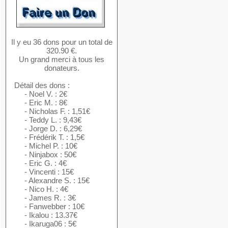
Il y eu 36 dons pour un total de
320.90 €.
Un grand merci à tous les
donateurs.
Détail des dons :
- Noel V. : 2€
- Eric M. : 8€
- Nicholas F. : 1,51€
- Teddy L. : 9,43€
- Jorge D. : 6,29€
- Frédérik T. : 1,5€
- Michel P. : 10€
- Ninjabox : 50€
- Eric G. : 4€
- Vincenti : 15€
- Alexandre S. : 15€
- Nico H. : 4€
- James R. : 3€
- Fanwebber : 10€
- Ikalou : 13.37€
- Ikaruga06 : 5€