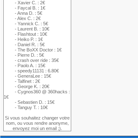
- Xavier C. : 2€
- Faycal B. : 1€
- Anna D. : 5€
- Alex C. : 2€
- Yannick C. : 5€
- Laurent B. : 10€
- Flashtout : 10€
- Heiko P. : 1€
- Daniel R. : 5€
- The BoXX Doctor : 1€
- Pierre D. : 5€
- crash over ride : 35€
- Paolo A. : 15€
- speedy11131 : 6.80€
- GeneraLee : 15€
- Talfinet : 2€
- George K. : 20€
- Cygnos360 @ 360hacks :
1€
- Sebastien D. : 15€
- Tanguy T. : 10€
Si vous souhaitez changer votre
nom, ou vous rendre anonyme,
envoyez moi un email ;).