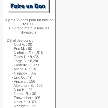
Il y eu 36 dons pour un total de
320.90 €.
Un grand merci à tous les
donateurs.
Détail des dons :
- Noel V. : 2€
- Eric M. : 8€
- Nicholas F. : 1,51€
- Teddy L. : 9,43€
- Jorge D. : 6,29€
- Frédérik T. : 1,5€
- Michel P. : 10€
- Ninjabox : 50€
- Eric G. : 4€
- Vincenti : 15€
- Alexandre S. : 15€
- Nico H. : 4€
- James R. : 3€
- Fanwebber : 10€
- Ikalou : 13.37€
- Ikaruga06 : 5€