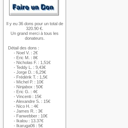
Il y eu 36 dons pour un total de
320.90 €.
Un grand merci à tous les
donateurs.
Détail des dons :
- Noel V. : 2€
- Eric M. : 8€
- Nicholas F. : 1,51€
- Teddy L. : 9,43€
- Jorge D. : 6,29€
- Frédérik T. : 1,5€
- Michel P. : 10€
- Ninjabox : 50€
- Eric G. : 4€
- Vincenti : 15€
- Alexandre S. : 15€
- Nico H. : 4€
- James R. : 3€
- Fanwebber : 10€
- Ikalou : 13.37€
- Ikaruga06 : 5€