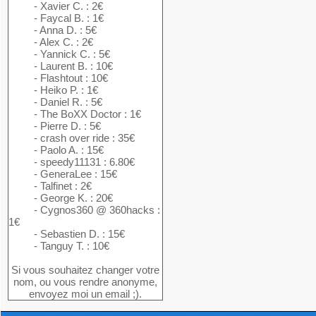
- Xavier C. : 2€
- Faycal B. : 1€
- Anna D. : 5€
- Alex C. : 2€
- Yannick C. : 5€
- Laurent B. : 10€
- Flashtout : 10€
- Heiko P. : 1€
- Daniel R. : 5€
- The BoXX Doctor : 1€
- Pierre D. : 5€
- crash over ride : 35€
- Paolo A. : 15€
- speedy11131 : 6.80€
- GeneraLee : 15€
- Talfinet : 2€
- George K. : 20€
- Cygnos360 @ 360hacks :
1€
- Sebastien D. : 15€
- Tanguy T. : 10€
Si vous souhaitez changer votre
nom, ou vous rendre anonyme,
envoyez moi un email ;).