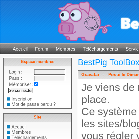
Accueil
Forum
Membres
Téléchargements
Servic
BestPig ToolBo
Espace membres
Login :
Gravatar
- Posté le Dimanc
Pass :
Je viens de 
Mémoriser :
place.
Inscription
Mot de passe perdu ?
Ce système p
Site
les sites/blo
Accueil
Membres
vous régler v
Téléchargements