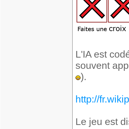
L'IA est cod
souvent appe
).
http://fr.wik
Le jeu est di