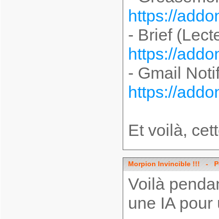
https://addo
- Brief (Lec
https://addo
- Gmail Notif
https://addo
Et voilà, cet
Morpion Invincible !!!
- Pos
Voilà pendan
une IA pour