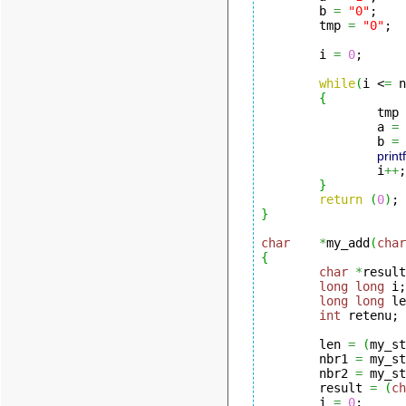
        b 
=
"0"
;

        tmp 
=
"0"
;

        i 
=
0
;

while
(
i <
=
 n
{
                tmp 
                a 
=
 
                b 
=
 
printf
                i
++
;

}
return
(
0
)
}
char
*
my_add
(
char
{
char
*
result
long
long
 i;

long
long
 le
int
 retenu;

        len 
=
(
my_st
        nbr1 
=
 my_st
        nbr2 
=
 my_st
        result 
=
(
ch
        i 
=
0
;
