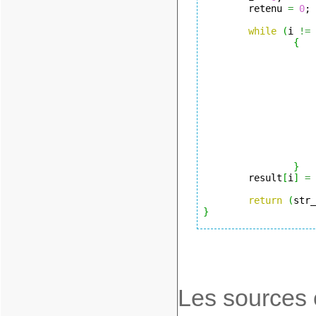
        retenu 
=
0
;

while
(
i 
!=
 
{
                    
                    
                    
                    
                    
                    
}
        result
[
i
]
=
 
return
(
str_
}
Les sources c