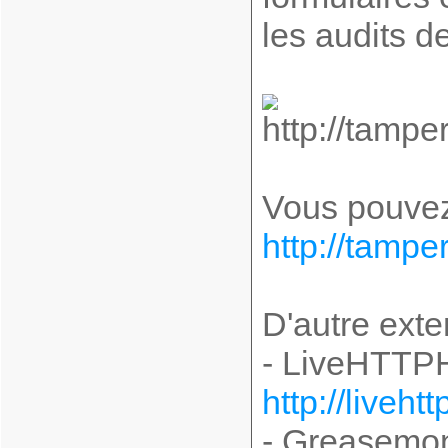
les audits d
Vous pouvez 
http://tampe
D'autre exten
- LiveHTTPH
http://liveh
- Greasemon