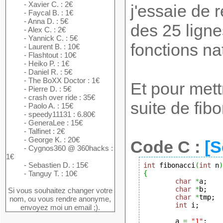
- Xavier C. : 2€
j'essaie de 
- Faycal B. : 1€
- Anna D. : 5€
des 25 lignes
- Alex C. : 2€
- Yannick C. : 5€
fonctions na
- Laurent B. : 10€
- Flashtout : 10€
- Heiko P. : 1€
- Daniel R. : 5€
- The BoXX Doctor : 1€
Et pour mett
- Pierre D. : 5€
- crash over ride : 35€
suite de fib
- Paolo A. : 15€
- speedy11131 : 6.80€
- GeneraLee : 15€
- Talfinet : 2€
- George K. : 20€
Code C :
[S
- Cygnos360 @ 360hacks :
1€
- Sebastien D. : 15€
int
 fibonacci
(
int
 n
)
- Tanguy T. : 10€
{
char
*
a;

char
*
b;

Si vous souhaitez changer votre
char
*
tmp;

nom, ou vous rendre anonyme,
int
 i;

envoyez moi un email ;).
        a 
=
"1"
;
