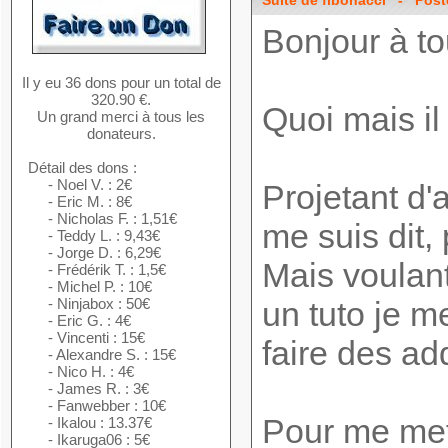
Suite de fibonacci
- Posté 
Bonjour à to
Il y eu 36 dons pour un total de
320.90 €.
Quoi mais il 
Un grand merci à tous les
donateurs.
Détail des dons :
- Noel V. : 2€
Projetant d'a
- Eric M. : 8€
- Nicholas F. : 1,51€
me suis dit
- Teddy L. : 9,43€
- Jorge D. : 6,29€
Mais voulant
- Frédérik T. : 1,5€
- Michel P. : 10€
- Ninjabox : 50€
un tuto je m
- Eric G. : 4€
- Vincenti : 15€
faire des ad
- Alexandre S. : 15€
- Nico H. : 4€
- James R. : 3€
- Fanwebber : 10€
Pour me mett
- Ikalou : 13.37€
- Ikaruga06 : 5€