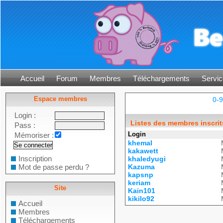
Accueil
Forum
Membres
Téléchargements
Servic
Espace membres
0-9
Login :
Listes des membres inscrit
Pass :
Login
Mémoriser :
khemal
kakawett
Inscription
khaledyugi
Mot de passe perdu ?
Kazuma
kapsnp
keriam
Site
Kain101
kikilo92
Accueil
Membres
Téléchargements