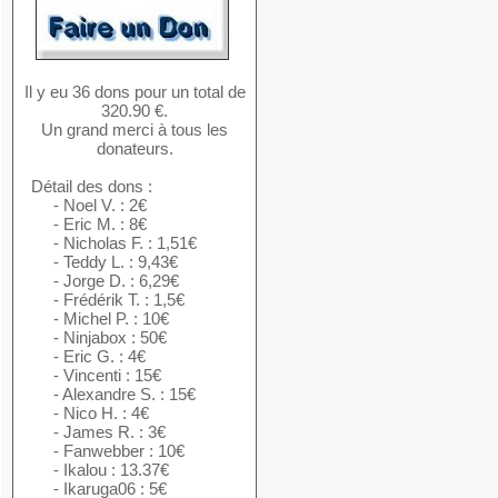
Il y eu 36 dons pour un total de
320.90 €.
Un grand merci à tous les
donateurs.
Détail des dons :
- Noel V. : 2€
- Eric M. : 8€
- Nicholas F. : 1,51€
- Teddy L. : 9,43€
- Jorge D. : 6,29€
- Frédérik T. : 1,5€
- Michel P. : 10€
- Ninjabox : 50€
- Eric G. : 4€
- Vincenti : 15€
- Alexandre S. : 15€
- Nico H. : 4€
- James R. : 3€
- Fanwebber : 10€
- Ikalou : 13.37€
- Ikaruga06 : 5€