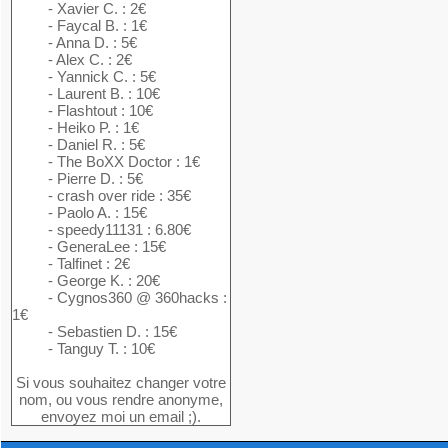
- Xavier C. : 2€
- Faycal B. : 1€
- Anna D. : 5€
- Alex C. : 2€
- Yannick C. : 5€
- Laurent B. : 10€
- Flashtout : 10€
- Heiko P. : 1€
- Daniel R. : 5€
- The BoXX Doctor : 1€
- Pierre D. : 5€
- crash over ride : 35€
- Paolo A. : 15€
- speedy11131 : 6.80€
- GeneraLee : 15€
- Talfinet : 2€
- George K. : 20€
- Cygnos360 @ 360hacks :
1€
- Sebastien D. : 15€
- Tanguy T. : 10€
Si vous souhaitez changer votre
nom, ou vous rendre anonyme,
envoyez moi un email ;).