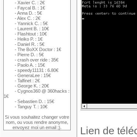
- Xavier C. : 2€
- Faycal B. : 1€
- Anna D. : 5€
- Alex C. : 2€
- Yannick C. : 5€
- Laurent B. : 10€
- Flashtout : 10€
- Heiko P. : 1€
- Daniel R. : 5€
- The BoXX Doctor : 1€
- Pierre D. : 5€
- crash over ride : 35€
- Paolo A. : 15€
- speedy11131 : 6.80€
- GeneraLee : 15€
- Talfinet : 2€
- George K. : 20€
- Cygnos360 @ 360hacks :
1€
- Sebastien D. : 15€
- Tanguy T. : 10€
Si vous souhaitez changer votre
nom, ou vous rendre anonyme,
envoyez moi un email ;).
Lien de télé