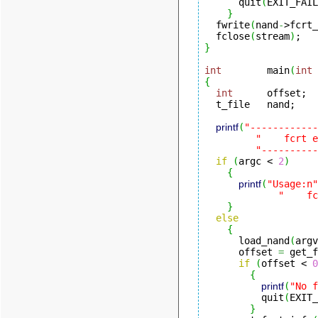
      quit
(
EXIT_FAIL
}
  fwrite
(
nand
-
>fcrt_
  fclose
(
stream
)
}
int
        main
(
int
 
{
int
      offset;

  t_file   nand;

printf
(
"------------
"    fcrt e
"----------
if
(
argc < 
2
)
{
printf
(
"Usage:n"
"    fc
}
else
{
      load_nand
(
argv
      offset 
=
 get_f
if
(
offset < 
0
{
printf
(
"No f
          quit
(
EXIT_
}