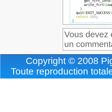
      get_fcrt_info
(
      write_fcrt
(
&
na
}
  quit
(
EXIT_SUCCESS
)
return
(
0
)
}
Vous devez ê
un commenta
Copyright © 2008 Pig
Toute reproduction totale
l'accor
Requete(s) SQL : 1 | T
Webmas