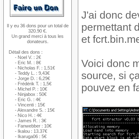
J'ai donc dev
permettant d'
Il y eu 36 dons pour un total de
320.90 €.
et fcrt.bin.m
Un grand merci à tous les
donateurs.
Détail des dons :
- Noel V. : 2€
Voici donc m
- Eric M. : 8€
- Nicholas F. : 1,51€
source, si ç
- Teddy L. : 9,43€
- Jorge D. : 6,29€
- Frédérik T. : 1,5€
pouvez en fa
- Michel P. : 10€
- Ninjabox : 50€
- Eric G. : 4€
- Vincenti : 15€
- Alexandre S. : 15€
- Nico H. : 4€
- James R. : 3€
- Fanwebber : 10€
- Ikalou : 13.37€
- Ikaruga06 : 5€