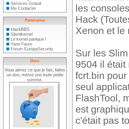
Services Gratuit
les consoles
Me Contacter
Hack (Toute
Partenaires
Xenon et le
HackBBS
Silentkernel
Le kernel panique !
Yann Faure
Forum EuropaSecurity
Sur les Slim
Dons
9504 il était
Vous aimez ce que je fais, faites
fcrt.bin pou
un don, même une toute petite
somme.
seul applicat
FlashTool, 
est graphiqu
c'était pas t