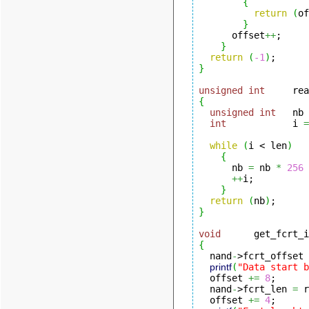
{
return
(
of
}
      offset
++
;

}
return
(
-1
)
}
unsigned
int
     rea
{
unsigned
int
   nb 
int
            i 
=
while
(
i < len
)
{
      nb 
=
 nb 
*
256
++
i;

}
return
(
nb
)
}
void
      get_fcrt_i
{
  nand
-
>fcrt_offset 
printf
(
"Data start b
  offset 
+=
8
;

  nand
-
>fcrt_len 
=
 r
  offset 
+=
4
;
