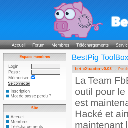
Accueil
Forum
Membres
Téléchargements
Servic
BestPig ToolBo
Espace membres
Login :
fcrt eXtractor v0.03
- Posté
Pass :
La Team FbB
Mémoriser :
outil pour l
Inscription
Mot de passe perdu ?
est maintena
Site
Hacké et ain
Accueil
Membres
maintenant l
Téléchargements