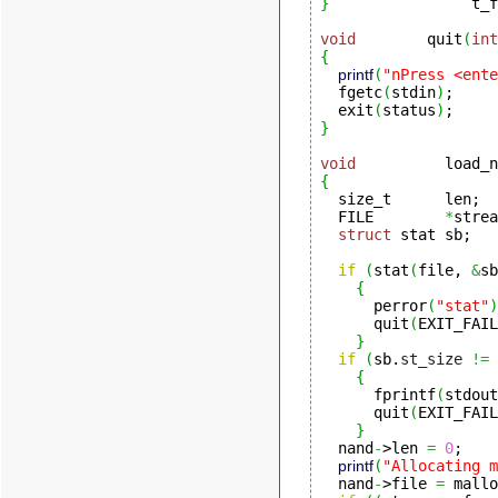
}
                t_f
void
        quit
(
int
{
printf
(
"nPress <ente
  fgetc
(
stdin
)
;

  exit
(
status
)
}
void
          load_n
{
  size_t      len;

  FILE        
*
strea
struct
 stat sb;

if
(
stat
(
file, 
&
sb
{
      perror
(
"stat"
)
      quit
(
EXIT_FAIL
}
if
(
sb.
st_size
!=
{
      fprintf
(
stdout
      quit
(
EXIT_FAIL
}
  nand
-
>len 
=
0
;

printf
(
"Allocating m
  nand
-
>file 
=
 mallo