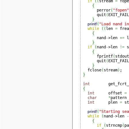
if
(
(
stream 
=
 fope
{
      perror
(
"fopen"
      quit
(
EXIT_FAIL
}
printf
(
"Load nand in
while
(
(
len 
=
 frea
{
      nand
-
>len 
+=
 l
}
if
(
nand
-
>len 
!=
 s
{
      fprintf
(
stdout
      quit
(
EXIT_FAIL
}
  fclose
(
stream
)
}
int
        get_fcrt_
{
int
      offset 
=
char
*
pattern 
int
      plen 
=
 st
printf
(
"Starting sea
while
(
nand
-
>len 
-
{
if
(
strncmp
(
pa