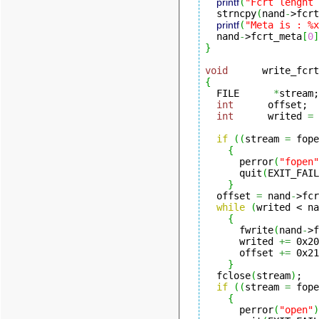
printf
(
"Fcrt lenght 
  strncpy
(
nand
-
>fcrt
printf
(
"Meta is : %x
  nand
-
>fcrt_meta
[
0
]
}
void
      write_fcrt
{
  FILE      
*
stream;

int
      offset;

int
      writed 
=
if
(
(
stream 
=
 fope
{
      perror
(
"fopen"
      quit
(
EXIT_FAIL
}
  offset 
=
 nand
-
>fcr
while
(
writed < na
{
      fwrite
(
nand
-
>f
      writed 
+=
 0x20
      offset 
+=
 0x21
}
  fclose
(
stream
)
;

if
(
(
stream 
=
 fope
{
      perror
(
"open"
)