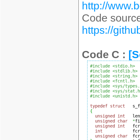
http://www.be
Code source
https://gith
Code C :
[S
#include <stdio.h>
#include <stdlib.h>
#include <string.h>
#include <fcntl.h>
#include <sys/types.
#include <sys/stat.h
#include <unistd.h>
typedef
struct
{
unsigned
int
   len
unsigned
char
*
fi
unsigned
int
   fcr
int
            fcr
unsigned
char
  fcr