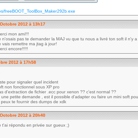
/files/freeBOOT_ToolBox_Maker292b.exe
Octobre 2012 à 13h17
erci mon ami!!!
e n'osais pas te demander la MAJ vu que tu nous a livré ton soft il n'y 
e vais remettre ma jtag à jour!
erci encore!!!!!
bre 2012 à 17h58
e
uste pour signaler quel incident
oft non fonctionnel sous XP pro
as d'extraction de fichier .ecc pour xenon ?? c'est normal ??
t une petite demande , est il possible d'adapter ou faire un mini soft pou
e peux te fournir des dumps de xdk
Octobre 2012 à 20h40
e t'ai répondu en privée sur gueux ;)