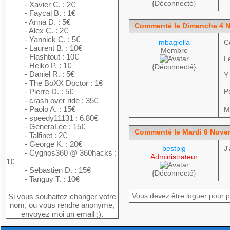
{Déconnecté}
- Xavier C. : 2€
- Faycal B. : 1€
- Anna D. : 5€
Commenté le Dimanche 4 N
- Alex C. : 2€
- Yannick C. : 5€
mbagiella
C
- Laurent B. : 10€
Membre
- Flashtout : 10€
L
- Heiko P. : 1€
{Déconnecté}
- Daniel R. : 5€
Y
- The BoXX Doctor : 1€
- Pierre D. : 5€
Po
- crash over ride : 35€
- Paolo A. : 15€
M
- speedy11131 : 6.80€
- GeneraLee : 15€
Commenté le Mardi 6 Nove
- Talfinet : 2€
- George K. : 20€
bestpig
J
- Cygnos360 @ 360hacks :
Administrateur
1€
- Sebastien D. : 15€
{Déconnecté}
- Tanguy T. : 10€
Vous devez être loguer pour 
Si vous souhaitez changer votre
nom, ou vous rendre anonyme,
envoyez moi un email ;).