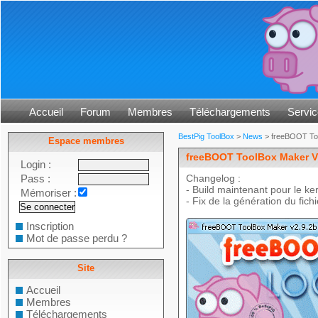
Accueil
Forum
Membres
Téléchargements
Servic
BestPig ToolBox
>
News
> freeBOOT To
Espace membres
freeBOOT ToolBox Maker V
Login :
Pass :
Changelog :
- Build maintenant pour le ke
Mémoriser :
- Fix de la génération du fic
Inscription
Mot de passe perdu ?
Site
Accueil
Membres
Téléchargements