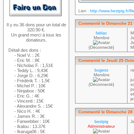
Lien :
http://www.bestpig.fr
Commenté le Dimanche 21 
Il y eu 36 dons pour un total de
320.90 €.
fablac
M
Un grand merci à tous les
Membre
J
donateurs.
J
{Déconnecté}
M
Détail des dons :
- Noel V. : 2€
- Eric M. : 8€
Commenté le Jeudi 25 Octo
- Nicholas F. : 1,51€
bugess
r
- Teddy L. : 9,43€
Membre
- Jorge D. : 6,29€
j
- Frédérik T. : 1,5€
{Déconnecté}
s
- Michel P. : 10€
p
- Ninjabox : 50€
e
- Eric G. : 4€
j
- Vincenti : 15€
- Alexandre S. : 15€
- Nico H. : 4€
Commenté le Dimanche 28 
- James R. : 3€
- Fanwebber : 10€
bestpig
J
- Ikalou : 13.37€
Administrateur
- Ikaruga06 : 5€