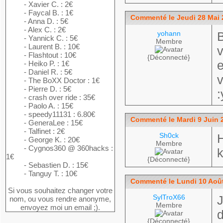
- Xavier C. : 2€
- Faycal B. : 1€
Commenté le Jeudi 28 Mai 
- Anna D. : 5€
- Alex C. : 2€
yohann
B
- Yannick C. : 5€
Membre
- Laurent B. : 10€
v
- Flashtout : 10€
{Déconnecté}
- Heiko P. : 1€
- Daniel R. : 5€
- The BoXX Doctor : 1€
- Pierre D. : 5€
- crash over ride : 35€
- Paolo A. : 15€
- speedy11131 : 6.80€
Commenté le Mardi 9 Juin 
- GeneraLee : 15€
- Talfinet : 2€
Sh0ck
H
- George K. : 20€
Membre
- Cygnos360 @ 360hacks :
k
1€
{Déconnecté}
- Sebastien D. : 15€
- Tanguy T. : 10€
Commenté le Lundi 10 Août
Si vous souhaitez changer votre
SylTroX66
J
nom, ou vous rendre anonyme,
Membre
envoyez moi un email ;).
d
{Déconnecté}