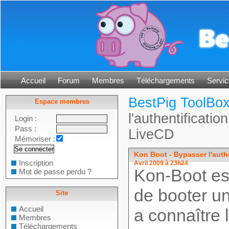
Accueil
Forum
Membres
Téléchargements
Servic
BestPig ToolBo
Espace membres
l'authentificati
Login :
Pass :
LiveCD
Mémoriser :
Kon Boot - Bypasser l'auth
Inscription
Avril 2009 à 23h24
Kon-Boot est
Mot de passe perdu ?
de booter u
Site
Accueil
a connaître 
Membres
Téléchargements