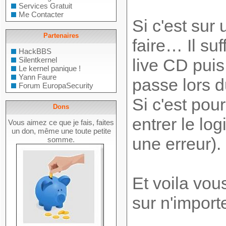
Services Gratuit
Me Contacter
Si c'est sur
Partenaires
faire… Il su
HackBBS
Silentkernel
live CD puis
Le kernel panique !
Yann Faure
passe lors d
Forum EuropaSecurity
Si c'est pou
Dons
entrer le lo
Vous aimez ce que je fais, faites
un don, même une toute petite
une erreur).
somme.
Et voila vou
sur n'import