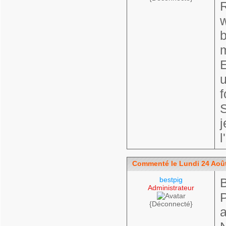
R
w
b
E
u
f
S
j
l
Commenté le Lundi 24 Août
bestpig
B
Administrateur
P
{Déconnecté}
a