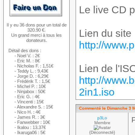
Le live CD 
Il y eu 36 dons pour un total de
320.90 €.
Lien du site 
Un grand merci à tous les
donateurs.
http://www.p
Détail des dons :
- Noel V. : 2€
- Eric M. : 8€
Lien de l'ISO
- Nicholas F. : 1,51€
- Teddy L. : 9,43€
- Jorge D. : 6,29€
http://www.b
- Frédérik T. : 1,5€
- Michel P. : 10€
2in1.iso
- Ninjabox : 50€
- Eric G. : 4€
- Vincenti : 15€
- Alexandre S. : 15€
Commenté le Dimanche 3 M
- Nico H. : 4€
- James R. : 3€
p3Lo
- Fanwebber : 10€
Membre
- Ikalou : 13.37€
- Ikaruga06 : 5€
{Déconnecté}