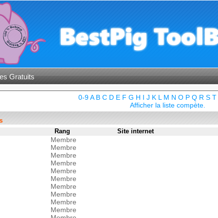
es Gratuits
0-9
A
B
C
D
E
F
G
H
I
J
K
L
M
N
O
P
Q
R
S
T
Afficher la liste compète.
s
Rang
Site internet
Membre
Membre
Membre
Membre
Membre
Membre
Membre
Membre
Membre
Membre
Membre