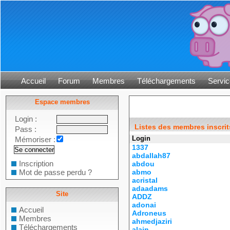
Accueil
Forum
Membres
Téléchargements
Servic
Espace membres
Login :
Listes des membres inscrit
Pass :
Login
Mémoriser :
1337
abdallah87
Inscription
abdou
Mot de passe perdu ?
abmo
acristal
adaadams
Site
ADDZ
adonai
Accueil
Adroneus
Membres
ahmedjaziri
Téléchargements
alain