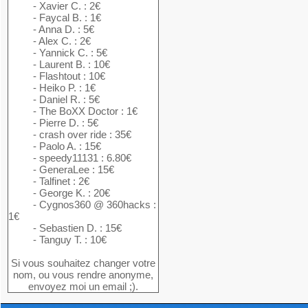
- Xavier C. : 2€
- Faycal B. : 1€
- Anna D. : 5€
- Alex C. : 2€
- Yannick C. : 5€
- Laurent B. : 10€
- Flashtout : 10€
- Heiko P. : 1€
- Daniel R. : 5€
- The BoXX Doctor : 1€
- Pierre D. : 5€
- crash over ride : 35€
- Paolo A. : 15€
- speedy11131 : 6.80€
- GeneraLee : 15€
- Talfinet : 2€
- George K. : 20€
- Cygnos360 @ 360hacks :
1€
- Sebastien D. : 15€
- Tanguy T. : 10€
Si vous souhaitez changer votre
nom, ou vous rendre anonyme,
envoyez moi un email ;).