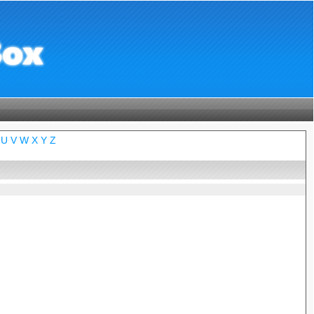
U
V
W
X
Y
Z