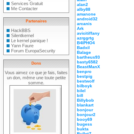
Services Gratuit
alan2
Me Contacter
alby88
amanone
android32
Partenaires
arcanis
Ark
HackBBS
avicitiffany
Silentkernel
azrggrtg
Le kernel panique !
B4IPHO4
Yann Faure
Badxil
Forum EuropaSecurity
Balage
bartheus93
basty6582
Dons
BeastManX
benpro
Vous aimez ce que je fais, faites
bestpig
un don, même une toute petite
bestwolf
somme.
bilboyk
bilel
bill
Billybob
blankart
bonjour
bonjour2
booy69
bugess
bukta
BulletZ