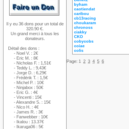
byham
caotiendat
caribou
cb13racing
choukaram
Il y eu 36 dons pour un total de
chronoss
320.90 €.
ciakky
Un grand merci à tous les
CKO
donateurs.
cobycobs
coiae
Détail des dons :
colis
- Noel V. : 2€
- Eric M. : 8€
Page:
1
2
3
4
5
6
- Nicholas F. : 1,51€
- Teddy L. : 9,43€
- Jorge D. : 6,29€
- Frédérik T. : 1,5€
- Michel P. : 10€
- Ninjabox : 50€
- Eric G. : 4€
- Vincenti : 15€
- Alexandre S. : 15€
- Nico H. : 4€
- James R. : 3€
- Fanwebber : 10€
- Ikalou : 13.37€
- Ikaruga06 : 5€